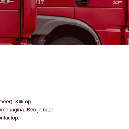
meer). Klik op
omepagina. Ben je naar
ontact
op.